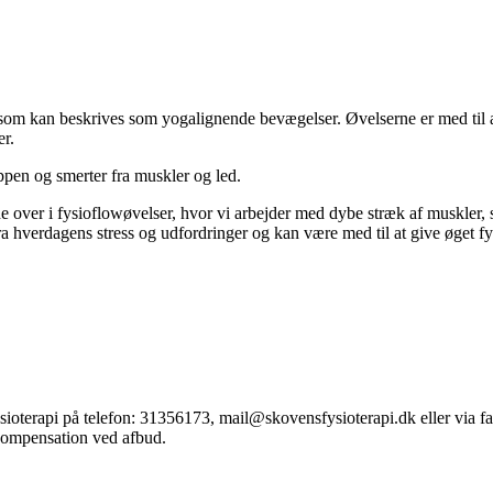
, som kan beskrives som yogalignende bevægelser. Øvelserne er med ti
er.
ppen og smerter fra muskler og led.
lide over i fysioflowøvelser, hvor vi arbejder med dybe stræk af muskle
ra hverdagens stress og udfordringer og kan være med til at give øget f
sioterapi på telefon: 31356173, mail@skovensfysioterapi.dk eller via 
 kompensation ved afbud.