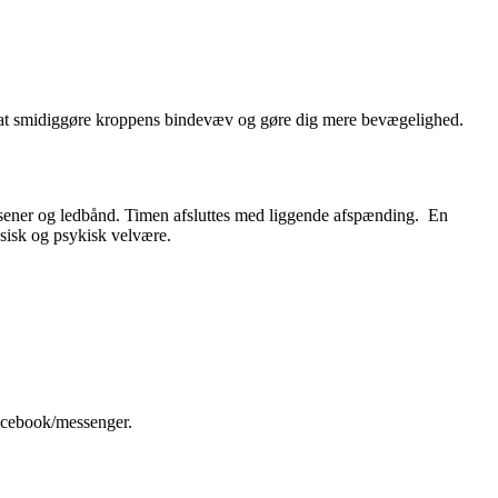
l at smidiggøre kroppens bindevæv og gøre dig mere bevægelighed.
r, sener og ledbånd. Timen afsluttes med liggende afspænding. En
ysisk og psykisk velvære.
facebook/messenger.