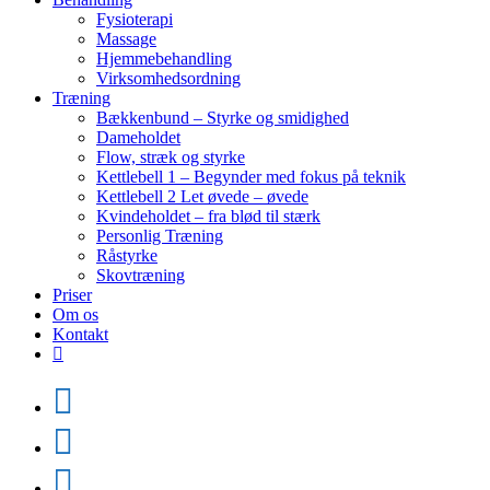
Fysioterapi
Massage
Hjemmebehandling
Virksomhedsordning
Træning
Bækkenbund – Styrke og smidighed
Dameholdet
Flow, stræk og styrke
Kettlebell 1 – Begynder med fokus på teknik
Kettlebell 2 Let øvede – øvede
Kvindeholdet – fra blød til stærk
Personlig Træning
Råstyrke
Skovtræning
Priser
Om os
Kontakt