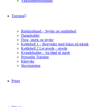
Virksomhedsordning
Træning
Bækkenbund – Styrke og smidighed
Dameholdet
Flow, stræk og styrke
Kettlebell 1 – Begynder med fokus på teknik
Kettlebell 2 Let øvede – øvede
Kvindeholdet – fra blød til stærk
Personlig Træning
Råstyrke
Skovtræning
Priser