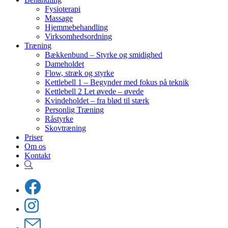
Fysioterapi
Massage
Hjemmebehandling
Virksomhedsordning
Træning
Bækkenbund – Styrke og smidighed
Dameholdet
Flow, stræk og styrke
Kettlebell 1 – Begynder med fokus på teknik
Kettlebell 2 Let øvede – øvede
Kvindeholdet – fra blød til stærk
Personlig Træning
Råstyrke
Skovtræning
Priser
Om os
Kontakt