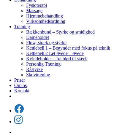
Fysioterapi
Massage
Hjemmebehandling
Virksomhedsordning
Træning
Bækkenbund – Styrke og smidighed
Dameholdet
Flow, stræk og styrke
Kettlebell 1 – Begynder med fokus på teknik
Kettlebell 2 Let øvede – øvede
Kvindeholdet – fra blød til stærk
Personlig Træning
Råstyrke
Skovtræning
Priser
Om os
Kontakt